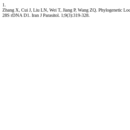
1.
Zhang X, Cui J, Liu LN, Wei T, Jiang P, Wang ZQ. Phylogenetic Loc
28S rDNA D1. Iran J Parasitol. 1;9(3):319-328.